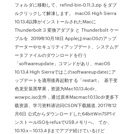
フォルダに移動して、refind-bin-0.11.3.zip をダブ
ルクリックして解凍します。 macOS High Sierra
10.13.4以降がインストールされたMacに
Thunderbolt 3 変換アダプタ と Thunderbolt ケー
ブルを 2019年10月18日 AppleはmacOSのアップ
データーやセキュリティアップデート、システムデ
ータファイルのダウンロードを行う
「softwareupdate」コマンドがあり、macOS
10.13.4 High Sierraではこのsoftwareupdateにア
ップデートを適用後再起動する「restart」 基于变
色龙安装黑苹果，资源为Mac10.13.4cdr、
wowpc.iso文件，通过原本Macmac10.13cdr更多下
载资源、学习资料请访问CSDN下载频道. 2017年12
月6日 公式からダウンロードした64bitWin7SP1イ
ンストールISOをrefusでUSBメモリへ。 てか、
10.10.x～10.13.4 βまでアプデ続けているけど