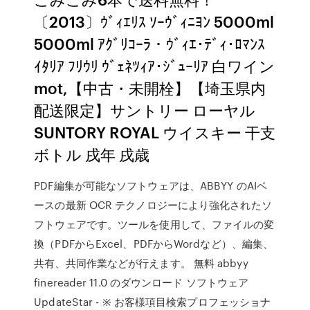
〔2013〕ｳﾞｨｴﾘｽ ｿｰｳﾞｨﾆﾖﾝ 5000ml
5000ml ｱｸﾞﾘｺｰﾗ・ｳﾞｨｴ･ﾃﾞｨ･ﾛﾏﾝｽ
ｲﾀﾘｱ ﾌﾘｳﾘ ｳﾞｪﾈﾂｨｱ･ｼﾞｭｰﾘｱ 白ワイン
mot,【中古・未開栓】【埼玉県内
配送限定】サントリー ローヤル
SUNTORY ROYAL ウイスキー 干支
ボトル 戌年 戌歳
PDF編集が可能なソフトウェアは、ABBYY のAIベ
ースの最新 OCR テクノロジーにより強化されたソ
フトウェアです。ツールを使用して、ファイルの変
換（PDFからExcel、PDFからWordなど）、編集、
共有、共同作業などが行えます。 無料 abbyy
finereader 11.0 のダウンロード ソフトウェア
UpdateStar - ※ お客様項目検索プロフェッショナ