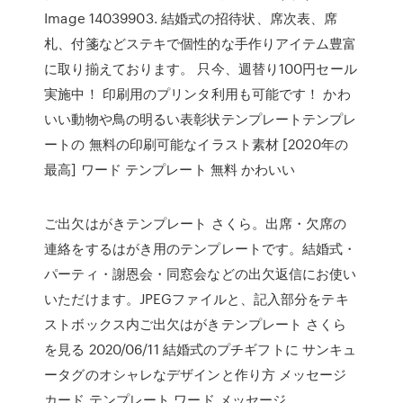
Image 14039903. 結婚式の招待状、席次表、席
札、付箋などステキで個性的な手作りアイテム豊富
に取り揃えております。 只今、週替り100円セール
実施中！ 印刷用のプリンタ利用も可能です！ かわ
いい動物や鳥の明るい表彰状テンプレートテンプレ
ートの 無料の印刷可能なイラスト素材 [2020年の
最高] ワード テンプレート 無料 かわいい
ご出欠はがきテンプレート さくら。出席・欠席の
連絡をするはがき用のテンプレートです。結婚式・
パーティ・謝恩会・同窓会などの出欠返信にお使い
いただけます。JPEGファイルと、記入部分をテキ
ストボックス内ご出欠はがきテンプレート さくら
を見る 2020/06/11 結婚式のプチギフトに サンキュ
ータグのオシャレなデザインと作り方 メッセージ
カード テンプレート ワード メッセージ